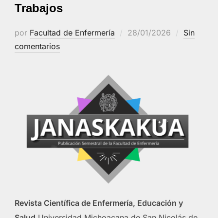
Trabajos
Publicado
por
Facultad de Enfermería
28/01/2026
Sin
el
comentarios
Revista Científica de Enfermería, Educación y
Salud
Universidad Michoacana de San Nicolás de