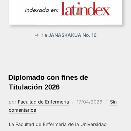
->
Ir a JANASKAKUA No. 16
Diplomado con fines de
Titulación 2026
Publicado
por
Facultad de Enfermería
17/04/2026
Sin
el
comentarios
La Facultad de Enfermería de la Universidad