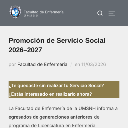
Saltar
Buscar:
al
ALTERN
contenido
Promoción de Servicio Social
2026–2027
Publicado
por
Facultad de Enfermería
en
11/03/2026
el
¿Te quedaste sin realizar tu Servicio Social?
¿Estás interesado en realizarlo ahora?
La Facultad de Enfermería de la UMSNH informa a
egresados de generaciones anteriores
del
programa de Licenciatura en Enfermería