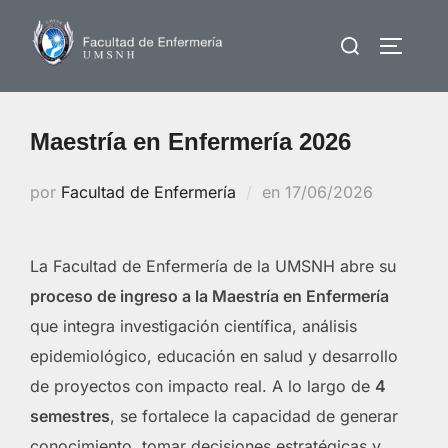
Saltar
Buscar:
al
ALTERN
contenido
Maestría en Enfermería 2026
Publicado
por
Facultad de Enfermería
en
17/06/2026
el
La Facultad de Enfermería de la UMSNH abre su
proceso de ingreso a la Maestría en Enfermería
que integra investigación científica, análisis
epidemiológico, educación en salud y desarrollo
de proyectos con impacto real. A lo largo de
4
semestres
, se fortalece la capacidad de generar
conocimiento, tomar decisiones estratégicas y